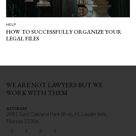
HELP
HOW TO SUCCESSFULLY ORGANIZE YOUR
LEGAL FILES
WE ARE NOT LAWYERS BUT WE
WORK WITH THEM
ADDRESS
2881 East Oakland Park Blvd., Ft. Lauderdale,
Florida 33306