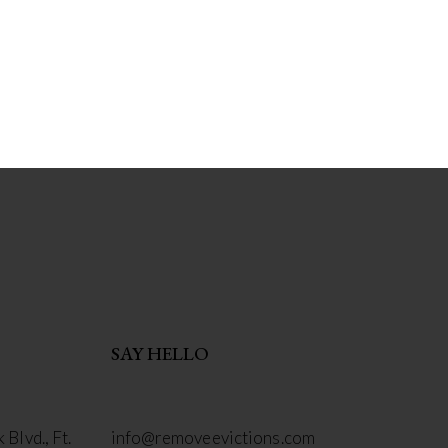
SAY HELLO
Blvd., Ft.
info@removeevictions.com