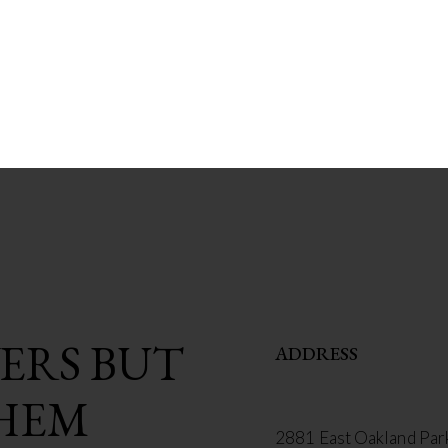
ERS BUT
ADDRESS
HEM
2881 East Oakland Park 