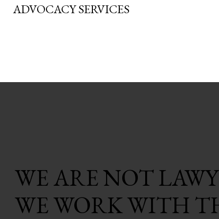
ADVOCACY SERVICES
WE ARE NOT LAWY
WE WORK WITH T