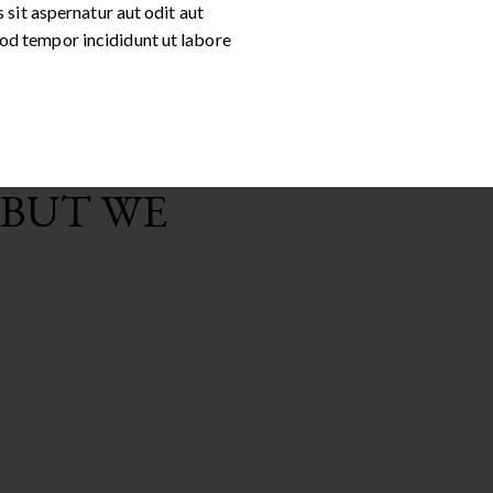
sit aspernatur aut odit aut
smod tempor incididunt ut labore
 BUT WE