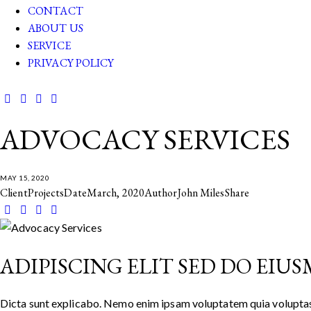
CONTACT
ABOUT US
SERVICE
PRIVACY POLICY
facebook-
twitter-
dribble-
instagram
1
new
new
ADVOCACY SERVICES
MAY 15, 2020
Client
Projects
Date
March, 2020
Author
John Miles
Share
Twitter-
Facebook
Share-
Copy
new
email
URL
to
ADIPISCING ELIT SED DO EIU
clipboard
Dicta sunt explicabo. Nemo enim ipsam voluptatem quia voluptas si