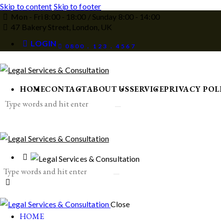
Skip to content
Skip to footer
Mon - Fri 8:00 - 18:00 / Sunday 8:00 - 14:00
47 Bakery Street, London, UK
LOGIN
0800 . 123 . 4567
HOME
CONTACT
ABOUT US
SERVICE
PRIVACY POL
Close
HOME