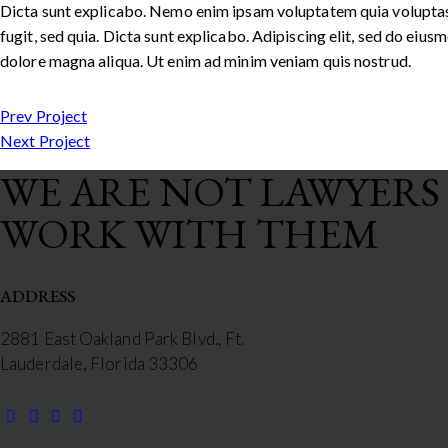
Dicta sunt explicabo. Nemo enim ipsam voluptatem quia voluptas 
fugit, sed quia. Dicta sunt explicabo. Adipiscing elit, sed do eiu
dolore magna aliqua. Ut enim ad minim veniam quis nostrud.
POST
Prev Project
Next Project
NAVIGATION
WE ARE NOT LAWYERS
WORK WITH THEM
ADDRESS
2881 East Oakland Park Blvd., Ft.
Lauderdale, Florida 33306
facebook-
twitter-
dribble-
instagram
1
new
new