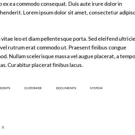
ip ex ea commodo consequat. Duis aute irure dolor in
henderit. Lorem ipsum dolor sit amet, consectetur adipis
 vitae leo et diam pellentesque porta. Sed eleifend ultrici
, vel rutrum erat commodo ut. Praesent finibus congue
od. Nullam scelerisque massa vel augue placerat, a temp
as. Curabitur placerat finibus lacus.
IDENTS
CUSTOMER
DOCUMENTS
SYSTEM
0