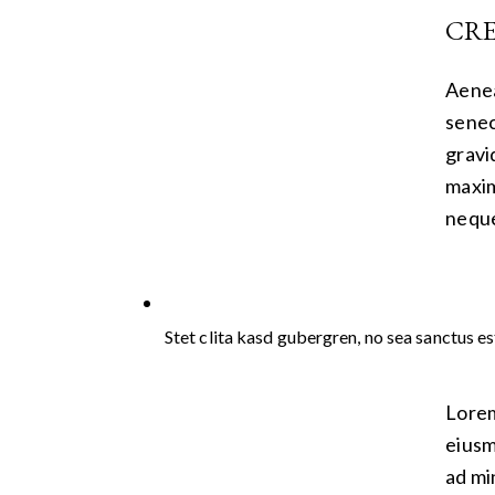
CRE
Aenea
senec
gravid
maxim
neque 
Stet clita kasd gubergren, no sea sanctus es
Lorem
eiusm
ad mi