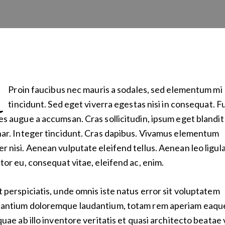
Proin faucibus nec mauris a sodales, sed elementum mi
tincidunt. Sed eget viverra egestas nisi in consequat. F
es augue a accumsan. Cras sollicitudin, ipsum eget blandit
nar. Integer tincidunt. Cras dapibus. Vivamus elementum
r nisi. Aenean vulputate eleifend tellus. Aenean leo ligula
itor eu, consequat vitae, eleifend ac, enim.
t perspiciatis, unde omnis iste natus error sit voluptatem
antium doloremque laudantium, totam rem aperiam eaqu
 quae ab illo inventore veritatis et quasi architecto beatae 