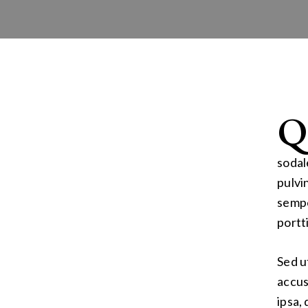
Q
sodal
pulvi
sempe
portt
Sed u
accus
ipsa,