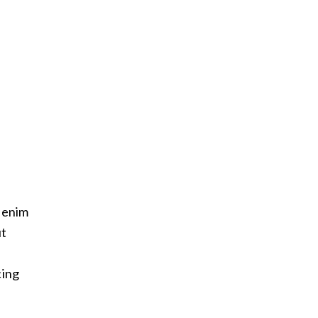
t enim
ut
cing