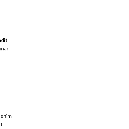
ndit
inar
t enim
ut