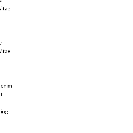
vitae
e
vitae
t enim
ut
cing