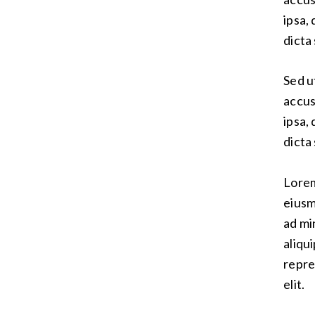
ipsa,
dicta
Sed u
accus
ipsa,
dicta
Lorem
eiusm
ad mi
aliqu
repre
elit.