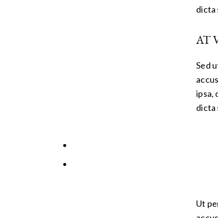
dicta
AT 
Sed u
accus
ipsa,
dicta
Ut pe
accus