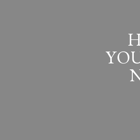
H
YOU