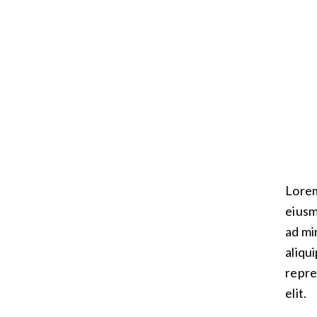
Lorem
eiusm
ad mi
aliqu
repre
elit.