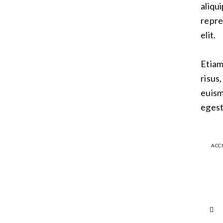
aliqu
repre
elit.
Etiam
risus
euism
egest
ACC