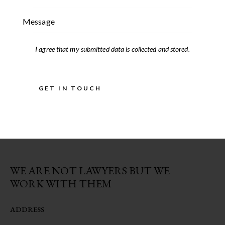
I agree that my submitted data is
collected and stored
.
WE ARE NOT LAWYERS BUT WE
WORK WITH THEM
ADDRESS