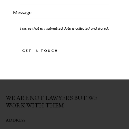
I agree that my submitted data is
collected and stored
.
WE ARE NOT LAWYERS BUT WE
WORK WITH THEM
ADDRESS